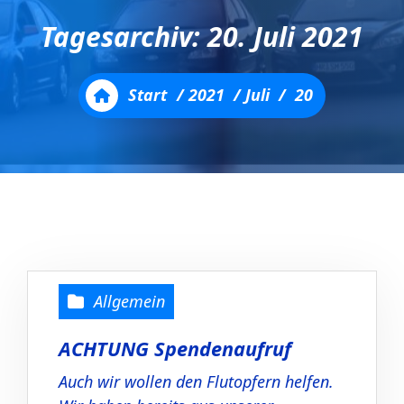
Tagesarchiv: 20. Juli 2021
Start
/
2021
/
Juli
/
20
Allgemein
ACHTUNG Spendenaufruf
Auch wir wollen den Flutopfern helfen.